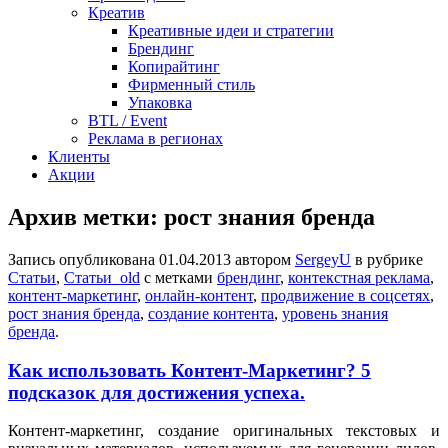
Креатив
Креативные идеи и стратегии
Брендинг
Копирайтинг
Фирменный стиль
Упаковка
BTL / Event
Реклама в регионах
Клиенты
Акции
Архив метки:
рост знания бренда
Запись опубликована
01.04.2013
автором
SergeyU
в рубрике
Статьи
,
Статьи_old
с метками
брендинг
,
контекстная реклама
,
контент-маркетинг
,
онлайн-контент
,
продвижение в соцсетях
,
рост знания бренда
,
создание контента
,
уровень знания
бренда
.
Как использовать Контент-Маркетинг? 5
подсказок для достижения успеха.
Контент-маркетинг, создание оригинальных текстовых и