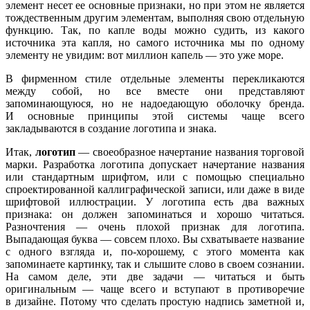
элемент несет ее основные признаки, но при этом не является
тождественным другим элементам, выполняя свою отдельную
функцию. Так, по капле воды можно судить, из какого
источника эта капля, но самого источника мы по одному
элементу не увидим: вот миллион капель — это уже море.
В фирменном стиле отдельные элементы перекликаются
между собой, но все вместе они представляют
запоминающуюся, но не надоедающую оболочку бренда.
И основные принципы этой системы чаще всего
закладываются в создание логотипа и знака.
Итак,
логотип
— своеобразное начертание названия торговой
марки. Разработка логотипа допускает начертание названия
или стандартным шрифтом, или с помощью специально
спроектированной каллиграфической записи, или даже в виде
шрифтовой иллюстрации. У логотипа есть два важных
признака: он должен запоминаться и хорошо читаться.
Разночтения — очень плохой признак для логотипа.
Выпадающая буква — совсем плохо. Вы схватываете название
с одного взгляда и, по-хорошему, с этого момента как
запоминаете картинку, так и слышите слово в своем сознании.
На самом деле, эти две задачи — читаться и быть
оригинальным — чаще всего и вступают в противоречие
в дизайне. Потому что сделать простую надпись заметной и,