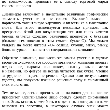
по возможности, привязать ее к смыслу торговой марки
совсем не просто.
Дизайнеры включают в начертание различные графические
элементы, уместные и не совсем. Высокий класс —
нарисовать талантливую картинку и вплести ее в начертание
слова. Для этого используется несколько приемов. Так
прекрасной базой для визуализации тех или иных качеств
бренда является сходство различных предметов с буквами
(больше всех повезло в этом смысле букве О). Мы можем
увидеть на месте литеры «О» солнце, бублик, гайку, рамку,
блин, штурвал — зависит от специализации компании.
Обратите внимание, как часто эта замена уместна и удачна:
вроде бы художник все сообщил правильно, компания продает
отдых под жарким солнышком, солнцу самое место
в названии, но фигура не всегда читается, как буква. Чтение
затруднено — задача не решена. Однако если визуализация
удается, мы получаем изящное решение: сразу и фирменный
знак, и логотип.
Тем не менее, легкое прочитывание названия для нас все же
приоритет. Оригинальное лицо бренду сделает фирменный
знак. Знак, кстати, может быть и отдельными литерами и даже
вензелем из логотипа, в некоторых случаях знак может