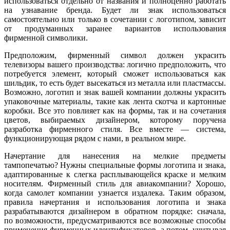
использоваться отдельно от названия и полноценно работать
на узнавание бренда. Будет ли знак использоваться
самостоятельно или только в сочетании с логотипом, зависит
от продуманных заранее вариантов использования
фирменной символики.
Предположим, фирменный символ должен украсить
телевизоры вашего производства: логично предположить, что
потребуется элемент, который сможет использоваться как
шильдик, то есть будет высекаться из металла или пластмассы.
Возможно, логотип и знак вашей компании должны украсить
упаковочные материалы, такие как лента скотча и картонные
коробки. Все это повлияет как на формы, так и на сочетания
цветов, выбираемых дизайнером, которому поручена
разработка фирменного стиля. Все вместе — система,
функционирующая рядом с нами, в реальном мире.
Начертание для нанесения на мелкие предметы
тампопечатью? Нужны специальные формы логотипа и знака,
адаптированные к слегка расплывающейся краске и мелким
носителям. Фирменный стиль для авиакомпании? Хорошо,
когда самолет компании узнается издалека. Таким образом,
правила начертания и использования логотипа и знака
разрабатываются дизайнером в обратном порядке: сначала,
по возможности, предусматриваются все возможные способы
применения фирменных идентификаторов, а потом, учитывая