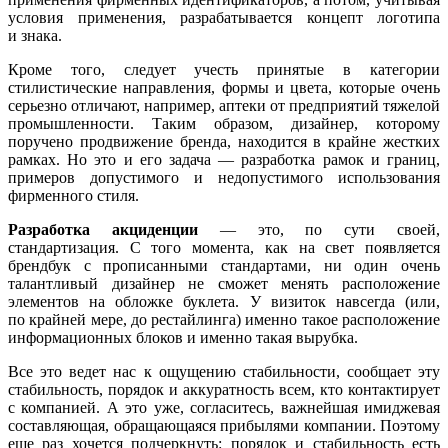
условия применения, разрабатывается концепт логотипа
и знака.
Кроме того, следует учесть принятые в категории
стилистические направления, формы и цвета, которые очень
серьезно отличают, например, аптеки от предприятий тяжелой
промышленности. Таким образом, дизайнер, которому
поручено продвижение бренда, находится в крайне жестких
рамках. Но это и его задача — разработка рамок и границ,
примеров допустимого и недопустимого использования
фирменного стиля.
Разработка акциденции
— это, по сути своей,
стандартизация. С того момента, как на свет появляется
брендбук с прописанными стандартами, ни один очень
талантливый дизайнер не сможет менять расположение
элементов на обложке буклета. У визиток навсегда (или,
по крайней мере, до рестайлинга) именно такое расположение
информационных блоков и именно такая вырубка.
Все это ведет нас к ощущению стабильности, сообщает эту
стабильность, порядок и аккуратность всем, кто контактирует
с компанией. А это уже, согласитесь, важнейшая имиджевая
составляющая, обращающаяся прибылями компании. Поэтому
еще раз хочется подчеркнуть: порядок и стабильность есть