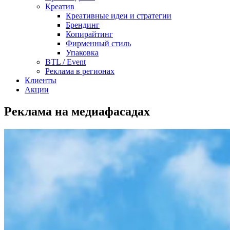
Креатив
Креативные идеи и стратегии
Брендинг
Копирайтинг
Фирменный стиль
Упаковка
BTL / Event
Реклама в регионах
Клиенты
Акции
Реклама на медиафасадах