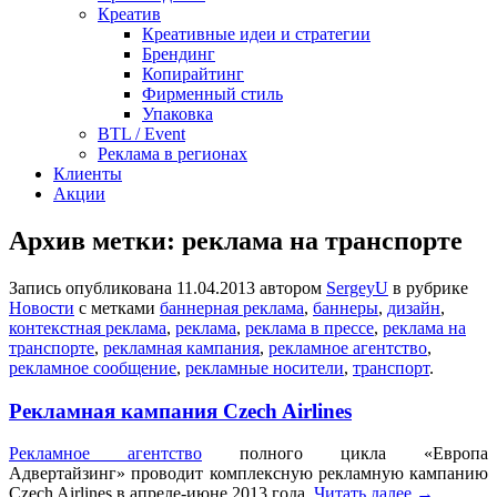
Креатив
Креативные идеи и стратегии
Брендинг
Копирайтинг
Фирменный стиль
Упаковка
BTL / Event
Реклама в регионах
Клиенты
Акции
Архив метки:
реклама на транспорте
Запись опубликована
11.04.2013
автором
SergeyU
в рубрике
Новости
с метками
баннерная реклама
,
баннеры
,
дизайн
,
контекстная реклама
,
реклама
,
реклама в прессе
,
реклама на
транспорте
,
рекламная кампания
,
рекламное агентство
,
рекламное сообщение
,
рекламные носители
,
транспорт
.
Рекламная кампания Czech Airlines
Рекламное агентство
полного цикла «Европа
Адвертайзинг» проводит комплексную рекламную кампанию
Czech Airlines в апреле-июне 2013 года.
Читать далее
→