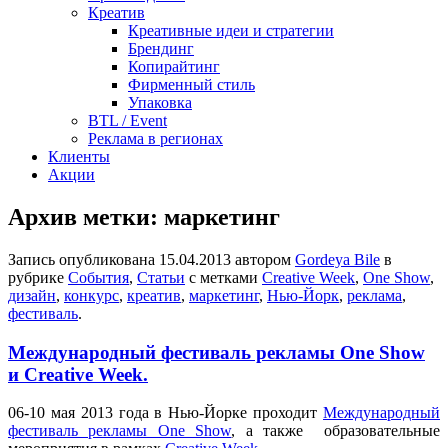
Креатив
Креативные идеи и стратегии
Брендинг
Копирайтинг
Фирменный стиль
Упаковка
BTL / Event
Реклама в регионах
Клиенты
Акции
Архив метки:
маркетинг
Запись опубликована
15.04.2013
автором
Gordeya Bile
в
рубрике
События
,
Статьи
с метками
Creative Week
,
One Show
,
дизайн
,
конкурс
,
креатив
,
маркетинг
,
Нью-Йорк
,
реклама
,
фестиваль
.
Международный фестиваль рекламы One Show
и Creative Week.
06-10 мая 2013 года в Нью-Йорке проходит
Международный
фестиваль рекламы One Show
, а также образовательные