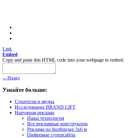
Link
Embed
Copy and paste this HTML code into your webpage to embed.
←
Назад
Узнайте больше:
Стратегия и медиа
Исследование BRAND LIFT
Наружная реклама
Наша технология
Все рекламные конструкции
Реклама на билбордах 3х6 м
Цифровые суперсайты