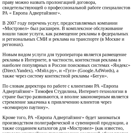
праву можно назвать пролонгацией договора,
свидетельствующей о профессиональной работе специалистов
РА « Европа Адвертайзинг».
В 2007 году перечень услуг, предоставляемых компании
«Мострэвел» был расширен. В комплексное обслуживание
вошли такие услуги, как размещение рекламы в федеральных
и региональных СМИ и реклама на транспорте (в Москве и
регионах).
Новым видом услуги для туроператора является размещение
рекламы в Интернете, в частности, контекстная реклама в
наиболее популярных в России поисковых системах «Яндекс»
(Direct.Yandex), «Мэйл.ру», и «Гугл» (Google.AdWords), а
также через систему контекстной рекламы «Бегун».
По словам директора по работе с клиентами РА «Европа
Адвертайзинг» Тимофея Студилина, Интернет-технологии в
стране быстро развиваются, и вполне закономерным является
стремление заказчика к привлечению клиентов через
«всемирную паутину».
Кроме того, РА «Европа Адвертайзинг» будет заниматься
производством полиграфической и сувенирной продукции, а
также созданием каталогов для «Мострэвел» (как известно,