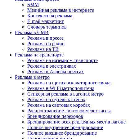
SMM
Медийная реклама в интернете
Контекстная реклама
E-mail маркетинг
Словарь терминов
Реклама в СМИ
Реклама в прессе
Реклама на радио
Реклама на ТВ
Реклама на транспорте
Реклама на наземном транспорте
Реклама в электричках
Реклама в Аэроэкспрессах
Реклама в метро
Реклама на щитах эскалаторного свода
Реклама в Wi-Fi метрополитена
Стикерная реклама в вагонах метро
Реклама на путевых стенах
Реклама на световых коробах
Распространение листовок через кассы
Брендирование переходов
Брендирование всех рекламных мест в вагоне
Полное внутреннее брендирование
Полное внешнее брендирование
Промоакции в метро