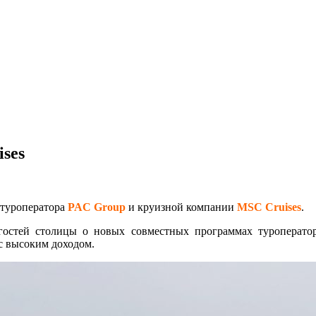
ses
 туроператора
PAC Group
и круизной компании
MSC Cruises
.
гостей столицы о новых совместных программах туроперат
с высоким доходом.