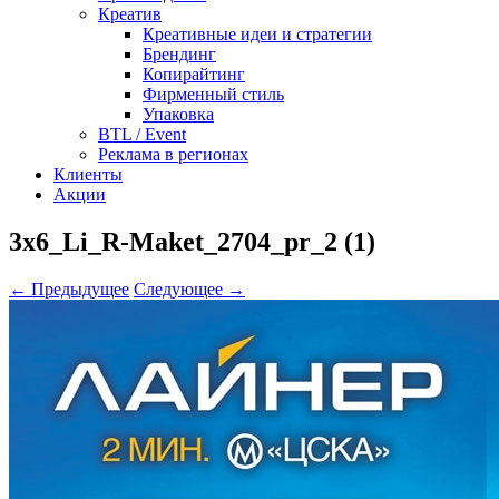
Креатив
Креативные идеи и стратегии
Брендинг
Копирайтинг
Фирменный стиль
Упаковка
BTL / Event
Реклама в регионах
Клиенты
Акции
3x6_Li_R-Maket_2704_pr_2 (1)
← Предыдущее
Следующее →