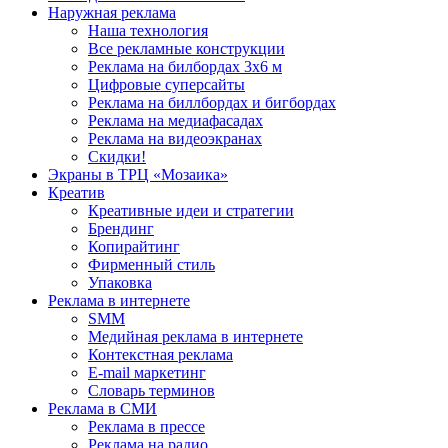
Наружная реклама
Наша технология
Все рекламные конструкции
Реклама на билбордах 3х6 м
Цифровые суперсайты
Реклама на биллбордах и бигбордах
Реклама на медиафасадах
Реклама на видеоэкранах
Скидки!
Экраны в ТРЦ «Мозаика»
Креатив
Креативные идеи и стратегии
Брендинг
Копирайтинг
Фирменный стиль
Упаковка
Реклама в интернете
SMM
Медийная реклама в интернете
Контекстная реклама
E-mail маркетинг
Словарь терминов
Реклама в СМИ
Реклама в прессе
Реклама на радио