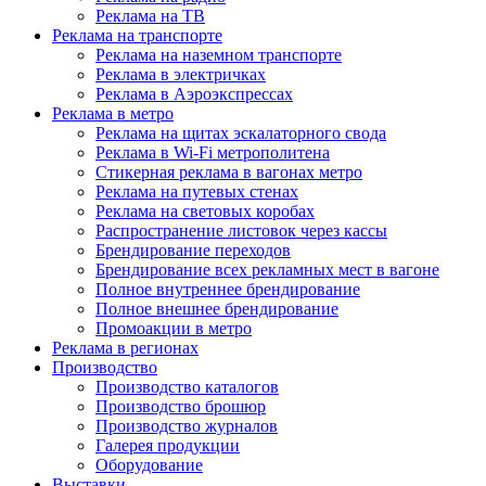
Реклама на ТВ
Реклама на транспорте
Реклама на наземном транспорте
Реклама в электричках
Реклама в Аэроэкспрессах
Реклама в метро
Реклама на щитах эскалаторного свода
Реклама в Wi-Fi метрополитена
Стикерная реклама в вагонах метро
Реклама на путевых стенах
Реклама на световых коробах
Распространение листовок через кассы
Брендирование переходов
Брендирование всех рекламных мест в вагоне
Полное внутреннее брендирование
Полное внешнее брендирование
Промоакции в метро
Реклама в регионах
Производство
Производство каталогов
Производство брошюр
Производство журналов
Галерея продукции
Оборудование
Выставки