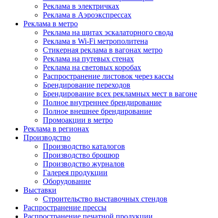
Реклама в электричках
Реклама в Аэроэкспрессах
Реклама в метро
Реклама на щитах эскалаторного свода
Реклама в Wi-Fi метрополитена
Стикерная реклама в вагонах метро
Реклама на путевых стенах
Реклама на световых коробах
Распространение листовок через кассы
Брендирование переходов
Брендирование всех рекламных мест в вагоне
Полное внутреннее брендирование
Полное внешнее брендирование
Промоакции в метро
Реклама в регионах
Производство
Производство каталогов
Производство брошюр
Производство журналов
Галерея продукции
Оборудование
Выставки
Строительство выставочных стендов
Распространение прессы
Распространение печатной продукции