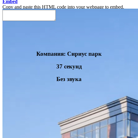
Embed
Copy and paste this HTML code into your webpage to embed.
Компания: Сириус парк
37 секунд
Без звука