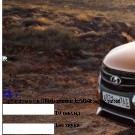
Link
Embed
Компания: LADA
Copy and paste this HTML code into your webpage to embed.
Link
10 секунд
Embed
Copy and paste this HTML code into your webpage to embed.
Без звука