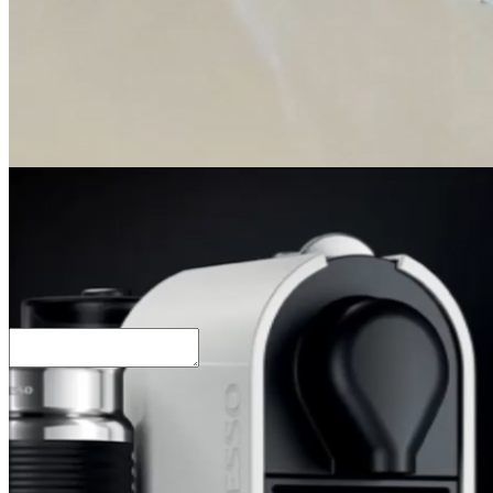
Link
Embed
Copy and paste this HTML code into your webpage to embed.