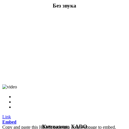
Без звука
Link
Embed
Компания: XADO
Copy and paste this HTML code into your webpage to embed.