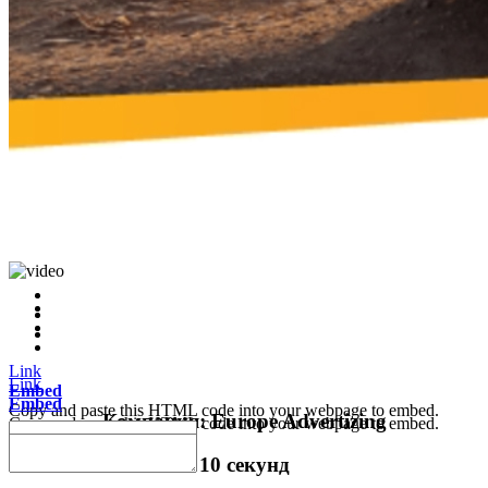
Link
Link
Embed
Embed
Copy and paste this HTML code into your webpage to embed.
Компания: Europe Advertizing
Copy and paste this HTML code into your webpage to embed.
10 секунд