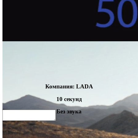
Компания: LADA
Link
10 секунд
Embed
Copy and paste this HTML code into your webpage to embed.
Без звука