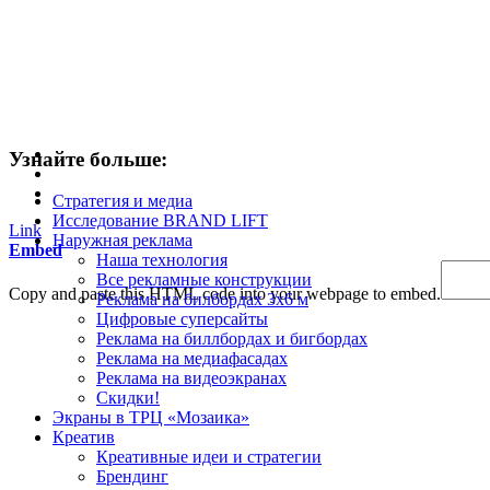
Узнайте больше:
Стратегия и медиа
Исследование BRAND LIFT
Link
Наружная реклама
Embed
Наша технология
Все рекламные конструкции
Copy and paste this HTML code into your webpage to embed.
Реклама на билбордах 3х6 м
Цифровые суперсайты
Реклама на биллбордах и бигбордах
Реклама на медиафасадах
Реклама на видеоэкранах
Скидки!
Экраны в ТРЦ «Мозаика»
Креатив
Креативные идеи и стратегии
Брендинг