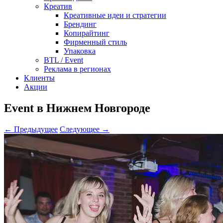
Креатив
Креативные идеи и стратегии
Брендинг
Копирайтинг
Фирменный стиль
Упаковка
BTL / Event
Реклама в регионах
Клиенты
Акции
Event в Нижнем Новгороде
← Предыдущее
Следующее →