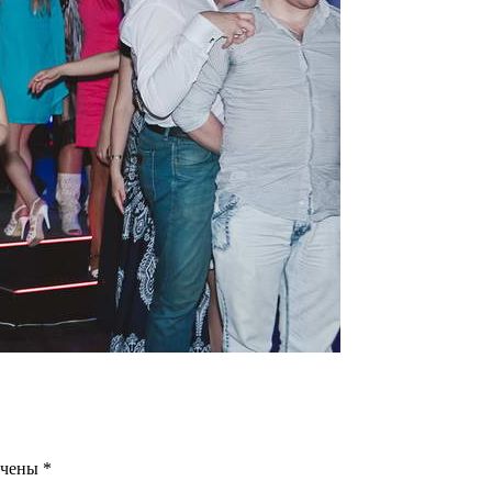
ечены
*