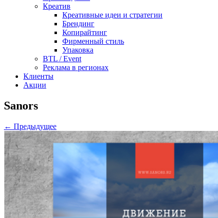
Креатив
Креативные идеи и стратегии
Брендинг
Копирайтинг
Фирменный стиль
Упаковка
BTL / Event
Реклама в регионах
Клиенты
Акции
Sanors
← Предыдущее