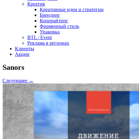
Креатив
Креативные идеи и стратегии
Брендинг
Копирайтинг
Фирменный стиль
Упаковка
BTL / Event
Реклама в регионах
Клиенты
Акции
Sanors
Следующее →