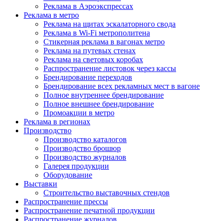
Реклама в Аэроэкспрессах
Реклама в метро
Реклама на щитах эскалаторного свода
Реклама в Wi-Fi метрополитена
Стикерная реклама в вагонах метро
Реклама на путевых стенах
Реклама на световых коробах
Распространение листовок через кассы
Брендирование переходов
Брендирование всех рекламных мест в вагоне
Полное внутреннее брендирование
Полное внешнее брендирование
Промоакции в метро
Реклама в регионах
Производство
Производство каталогов
Производство брошюр
Производство журналов
Галерея продукции
Оборудование
Выставки
Строительство выставочных стендов
Распространение прессы
Распространение печатной продукции
Распространение журналов