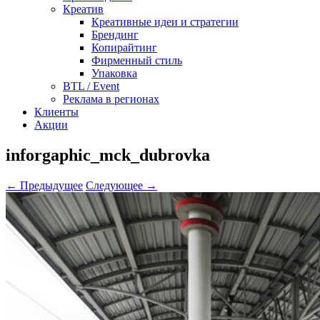
Креатив
Креативные идеи и стратегии
Брендинг
Копирайтинг
Фирменный стиль
Упаковка
BTL / Event
Реклама в регионах
Клиенты
Акции
inforgaphic_mck_dubrovka
← Предыдущее
Следующее →