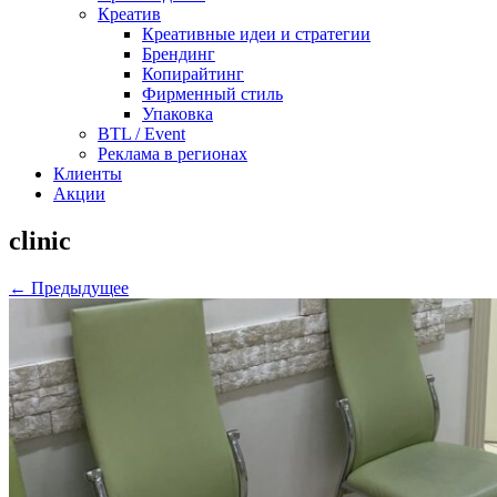
Креатив
Креативные идеи и стратегии
Брендинг
Копирайтинг
Фирменный стиль
Упаковка
BTL / Event
Реклама в регионах
Клиенты
Акции
clinic
← Предыдущее