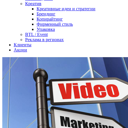
Креатив
Креативные идеи и стратегии
Брендинг
Копирайтинг
Фирменный стиль
Упаковка
BTL / Event
Реклама в регионах
Клиенты
Акции