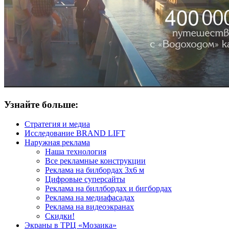
Узнайте больше:
Стратегия и медиа
Исследование BRAND LIFT
Наружная реклама
Наша технология
Все рекламные конструкции
Реклама на билбордах 3х6 м
Цифровые суперсайты
Реклама на биллбордах и бигбордах
Реклама на медиафасадах
Реклама на видеоэкранах
Скидки!
Экраны в ТРЦ «Мозаика»