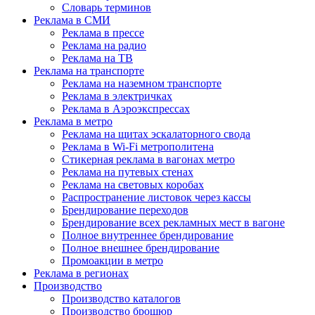
Словарь терминов
Реклама в СМИ
Реклама в прессе
Реклама на радио
Реклама на ТВ
Реклама на транспорте
Реклама на наземном транспорте
Реклама в электричках
Реклама в Аэроэкспрессах
Реклама в метро
Реклама на щитах эскалаторного свода
Реклама в Wi-Fi метрополитена
Стикерная реклама в вагонах метро
Реклама на путевых стенах
Реклама на световых коробах
Распространение листовок через кассы
Брендирование переходов
Брендирование всех рекламных мест в вагоне
Полное внутреннее брендирование
Полное внешнее брендирование
Промоакции в метро
Реклама в регионах
Производство
Производство каталогов
Производство брошюр