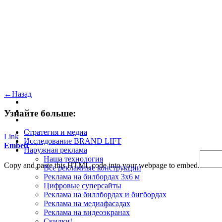
←
Назад
Узнайте больше:
Стратегия и медиа
Link
Исследование BRAND LIFT
Embed
Наружная реклама
Наша технология
Copy and paste this HTML code into your webpage to embed.
Все рекламные конструкции
Реклама на билбордах 3х6 м
Цифровые суперсайты
Реклама на биллбордах и бигбордах
Реклама на медиафасадах
Реклама на видеоэкранах
Скидки!