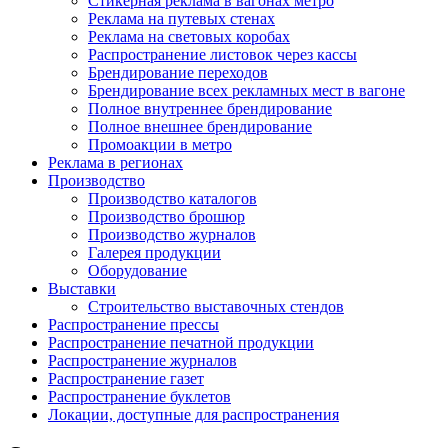
Стикерная реклама в вагонах метро
Реклама на путевых стенах
Реклама на световых коробах
Распространение листовок через кассы
Брендирование переходов
Брендирование всех рекламных мест в вагоне
Полное внутреннее брендирование
Полное внешнее брендирование
Промоакции в метро
Реклама в регионах
Производство
Производство каталогов
Производство брошюр
Производство журналов
Галерея продукции
Оборудование
Выставки
Строительство выставочных стендов
Распространение прессы
Распространение печатной продукции
Распространение журналов
Распространение газет
Распространение буклетов
Локации, доступные для распространения