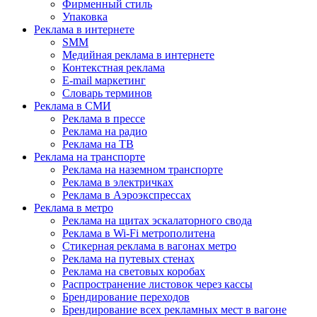
Фирменный стиль
Упаковка
Реклама в интернете
SMM
Медийная реклама в интернете
Контекстная реклама
E-mail маркетинг
Словарь терминов
Реклама в СМИ
Реклама в прессе
Реклама на радио
Реклама на ТВ
Реклама на транспорте
Реклама на наземном транспорте
Реклама в электричках
Реклама в Аэроэкспрессах
Реклама в метро
Реклама на щитах эскалаторного свода
Реклама в Wi-Fi метрополитена
Стикерная реклама в вагонах метро
Реклама на путевых стенах
Реклама на световых коробах
Распространение листовок через кассы
Брендирование переходов
Брендирование всех рекламных мест в вагоне