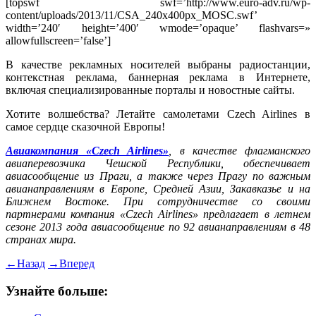
[topswf swf=’http://www.euro-adv.ru/wp-
content/uploads/2013/11/CSA_240x400px_MOSC.swf’
width=’240′ height=’400′ wmode=’opaque’ flashvars=»
allowfullscreen=’false’]
В качестве рекламных носителей выбраны радиостанции,
контекстная реклама, баннерная реклама в Интернете,
включая специализированные порталы и новостные сайты.
Хотите волшебства? Летайте самолетами Czech Airlines в
самое сердце сказочной Европы!
Авиакомпания «Czech Airlines»
, в качестве флагманского
авиаперевозчика Чешской Республики, обеспечивает
авиасообщение из Праги, а также через Прагу по важным
авианаправлениям в Европе, Средней Азии, Закавказье и на
Ближнем Востоке. При сотрудничестве со своими
партнерами компания «Czech Airlines» предлагает в летнем
сезоне 2013 года авиасообщение по 92 авианаправлениям в 48
странах мира.
←
Назад
→
Вперед
Узнайте больше: