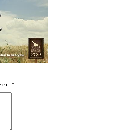
ечены
*