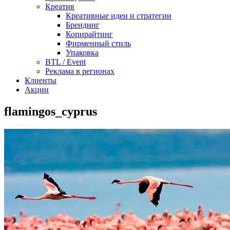
Креатив
Креативные идеи и стратегии
Брендинг
Копирайтинг
Фирменный стиль
Упаковка
BTL / Event
Реклама в регионах
Клиенты
Акции
flamingos_cyprus