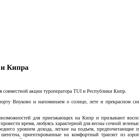
 и Кипра
 совместной акции туроператора TUI и Республики Кипр.
орту Внуково и напоминаем о солнце, лете и прекрасном си
озможностей для приезжающих на Кипр и призывают восполь
 провести время, любуясь характерной для весны сочной зелень
днего уровнем дохода, легкие на подъем, предпочитающие пу
шенгена, ориентированные на комфортный транзит из аэро