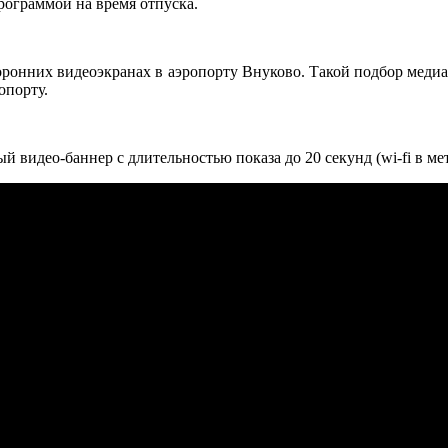
рограммой на время отпуска.
сторонних видеоэкранах в аэропорту Внуково. Такой подбор меди
опорту.
видео-баннер с длительностью показа до 20 секунд (wi-fi в ме