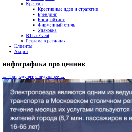
Креатив
Креативные идеи и стратегии
Брендинг
Копирайтинг
Фирменный стиль
Упаковка
BTL / Event
Реклама в регионах
Клиенты
Акции
инфографика про ценник
← Предыдущее
Следующее →