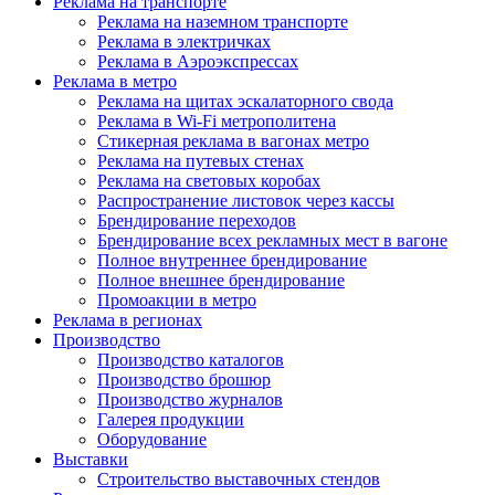
Реклама на транспорте
Реклама на наземном транспорте
Реклама в электричках
Реклама в Аэроэкспрессах
Реклама в метро
Реклама на щитах эскалаторного свода
Реклама в Wi-Fi метрополитена
Стикерная реклама в вагонах метро
Реклама на путевых стенах
Реклама на световых коробах
Распространение листовок через кассы
Брендирование переходов
Брендирование всех рекламных мест в вагоне
Полное внутреннее брендирование
Полное внешнее брендирование
Промоакции в метро
Реклама в регионах
Производство
Производство каталогов
Производство брошюр
Производство журналов
Галерея продукции
Оборудование
Выставки
Строительство выставочных стендов