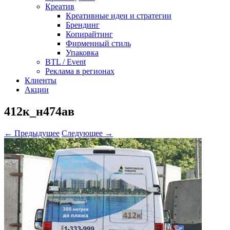
Креатив
Креативные идеи и стратегии
Брендинг
Копирайтинг
Фирменный стиль
Упаковка
BTL / Event
Реклама в регионах
Клиенты
Акции
412к_н474ав
← Предыдущее
Следующее →