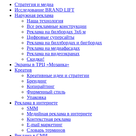
Стратегия и медиа
Исследование BRAND LIFT
Наружная реклама
Наша технология
Все рекламные конструкции
Реклама на билбордах 3х6 м
Цифровые суперсайты
Реклама на биллбордах и бигбордах
Реклама на медиафасадах
Реклама на видеоэкранах
Скидки!
Экраны в ТРЦ «Мозаика»
Креатив
Креативные идеи и стратегии
Брендинг
Копирайтинг
Фирменный стиль
Упаковка
Реклама в интернете
SMM
Медийная реклама в интернете
Контекстная реклама
E-mail маркетинг
Словарь терминов
Реклама в СМИ