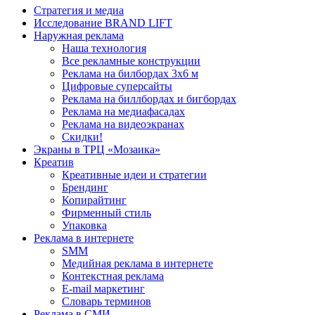
Стратегия и медиа
Исследование BRAND LIFT
Наружная реклама
Наша технология
Все рекламные конструкции
Реклама на билбордах 3х6 м
Цифровые суперсайты
Реклама на биллбордах и бигбордах
Реклама на медиафасадах
Реклама на видеоэкранах
Скидки!
Экраны в ТРЦ «Мозаика»
Креатив
Креативные идеи и стратегии
Брендинг
Копирайтинг
Фирменный стиль
Упаковка
Реклама в интернете
SMM
Медийная реклама в интернете
Контекстная реклама
E-mail маркетинг
Словарь терминов
Реклама в СМИ