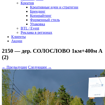
Креатив
Креативные идеи и стратегии
Брендинг
Копирайтинг
Фирменный стиль
Упаковка
BTL / Event
Реклама в регионах
Клиенты
Акции
2150 — дер. СОЛОСЛОВО 1км+400м А
(2)
← Предыдущее
Следующее →