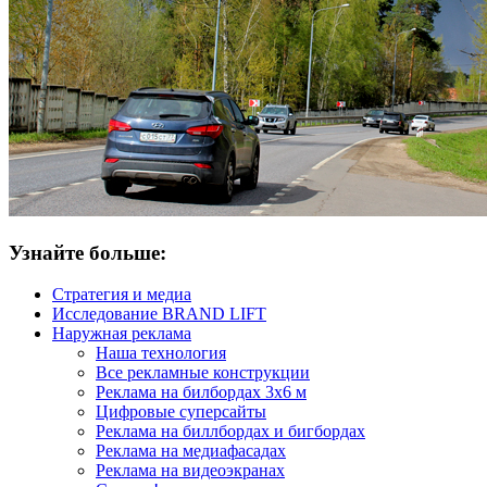
Узнайте больше:
Стратегия и медиа
Исследование BRAND LIFT
Наружная реклама
Наша технология
Все рекламные конструкции
Реклама на билбордах 3х6 м
Цифровые суперсайты
Реклама на биллбордах и бигбордах
Реклама на медиафасадах
Реклама на видеоэкранах