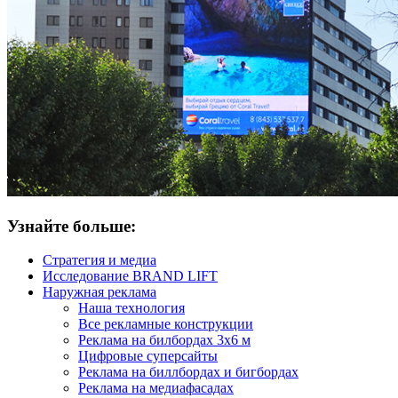
Узнайте больше:
Стратегия и медиа
Исследование BRAND LIFT
Наружная реклама
Наша технология
Все рекламные конструкции
Реклама на билбордах 3х6 м
Цифровые суперсайты
Реклама на биллбордах и бигбордах
Реклама на медиафасадах