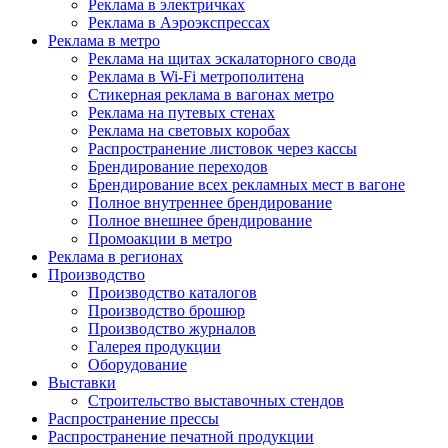
Реклама в электричках
Реклама в Аэроэкспрессах
Реклама в метро
Реклама на щитах эскалаторного свода
Реклама в Wi-Fi метрополитена
Стикерная реклама в вагонах метро
Реклама на путевых стенах
Реклама на световых коробах
Распространение листовок через кассы
Брендирование переходов
Брендирование всех рекламных мест в вагоне
Полное внутреннее брендирование
Полное внешнее брендирование
Промоакции в метро
Реклама в регионах
Производство
Производство каталогов
Производство брошюр
Производство журналов
Галерея продукции
Оборудование
Выставки
Строительство выставочных стендов
Распространение прессы
Распространение печатной продукции