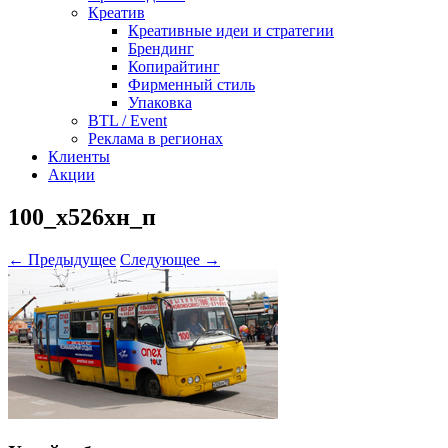
Креатив
Креативные идеи и стратегии
Брендинг
Копирайтинг
Фирменный стиль
Упаковка
BTL / Event
Реклама в регионах
Клиенты
Акции
100_х526хн_п
← Предыдущее
Следующее →