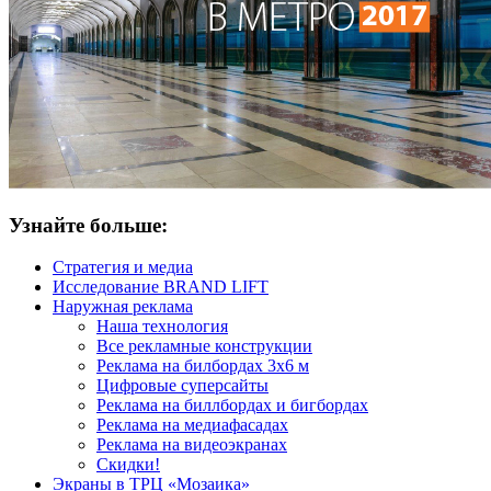
Узнайте больше:
Стратегия и медиа
Исследование BRAND LIFT
Наружная реклама
Наша технология
Все рекламные конструкции
Реклама на билбордах 3х6 м
Цифровые суперсайты
Реклама на биллбордах и бигбордах
Реклама на медиафасадах
Реклама на видеоэкранах
Скидки!
Экраны в ТРЦ «Мозаика»