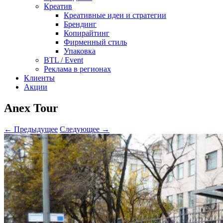
Креатив
Креативные идеи и стратегии
Брендинг
Копирайтинг
Фирменный стиль
Упаковка
BTL / Event
Реклама в регионах
Клиенты
Акции
Anex Tour
← Предыдущее
Следующее →