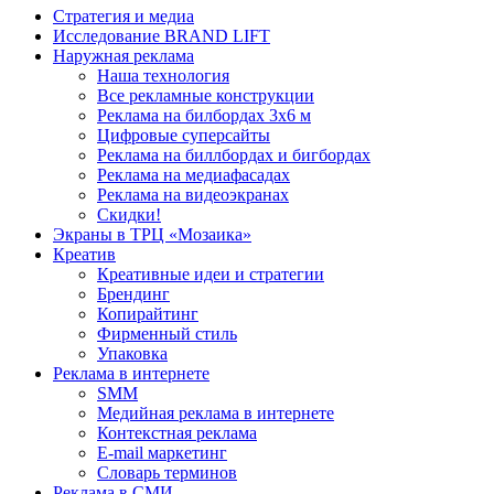
Стратегия и медиа
Исследование BRAND LIFT
Наружная реклама
Наша технология
Все рекламные конструкции
Реклама на билбордах 3х6 м
Цифровые суперсайты
Реклама на биллбордах и бигбордах
Реклама на медиафасадах
Реклама на видеоэкранах
Скидки!
Экраны в ТРЦ «Мозаика»
Креатив
Креативные идеи и стратегии
Брендинг
Копирайтинг
Фирменный стиль
Упаковка
Реклама в интернете
SMM
Медийная реклама в интернете
Контекстная реклама
E-mail маркетинг
Словарь терминов
Реклама в СМИ