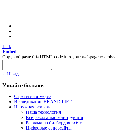
Link
Embed
Copy and paste this HTML code into your webpage to embed.
←
Назад
Узнайте больше:
Стратегия и медиа
Исследование BRAND LIFT
Наружная реклама
Наша технология
Все рекламные конструкции
Реклама на билбордах 3х6 м
Цифровые суперсайты