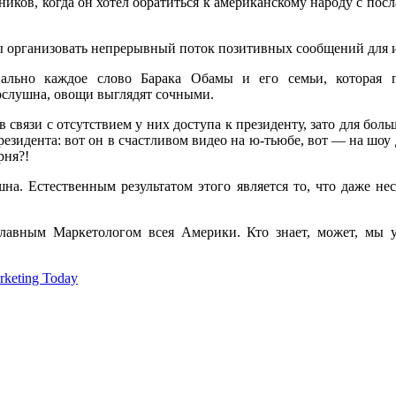
иков, когда он хотел обратиться к американскому народу с посл
ы организовать непрерывный поток позитивных сообщений для 
ально каждое слово Барака Обамы и его семьи, которая п
послушна, овощи выглядят сочными.
 связи с отсутствием у них доступа к президенту, зато для бо
езидента: вот он в счастливом видео на ю-тьюбе, вот — на шоу
рня?!
на. Естественным результатом этого является то, что даже н
авным Маркетологом всея Америки. Кто знает, может, мы ув
rketing Today