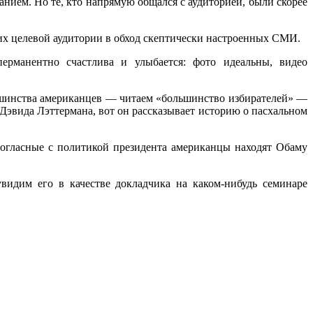
анием. Но те, кто напрямую общался с аудиторией, были скорее
их целевой аудитории в обход скептически настроенных СМИ.
ерманентно счастлива и улыбается: фото идеальны, видео
льшинства американцев — читаем «большинство избирателей» —
 Дэвида Лэттермана, вот он рассказывает историю о пасхальном
есогласные с политикой президента американцы находят Обаму
идим его в качестве докладчика на каком-нибудь семинаре