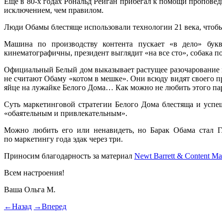
Еще в 80-х годах Рональд Рейган прибегал к помощи проповедн
исключением, чем правилом.
Люди Обамы блестяще использовали технологии 21 века, чтоб
Машина по производству контента пускает «в дело» букв
кинематографичны, президент выглядит «на все сто», собака 
Официальный Белый дом выказывает растущее разочарование в
не считают Обаму «котом в мешке». Они всюду видят своего пр
яйце на лужайке Белого Дома… Как можно не любить этого па
Суть маркетинговой стратегии Белого Дома блестяща и успеш
«обаятельным и привлекательным».
Можно любить его или ненавидеть, но Барак Обама стал Гл
по маркетингу года эдак через три.
Приносим благодарность за материал
Newt Barrett & Content Ma
Всем настроения!
Ваша Ольга М.
←
Назад
→
Вперед