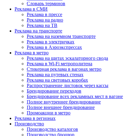
Словарь терминов
Реклама в СМИ
Реклама в прессе
Реклама на радио
Реклама на ТВ
Реклама на транспорте
Реклама на наземном транспорте
Реклама в электричках
Реклама в Аэроэкспрессах
Реклама в метро
Реклама на щитах эскалаторного свода
Реклама в Wi-Fi метрополитена
Стикерная реклама в вагонах метро
Реклама на путевых стенах
Реклама на световых коробах
Распространение листовок через кассы
Брендирование переходов
Брендирование всех рекламных мест в вагоне
Полное внутреннее брендирование
Полное внешнее брендирование
Промоакции в метро
Реклама в регионах
Производство
Производство каталогов
Производство брошюр