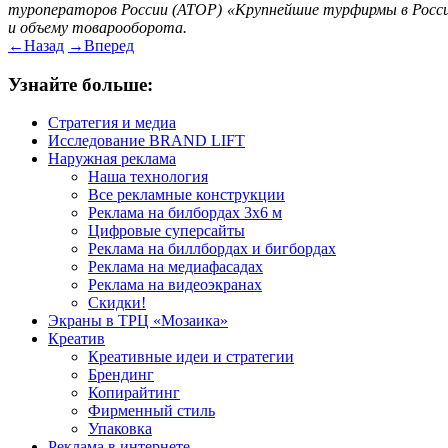
туроператоров России (АТОР) «Крупнейшие турфирмы в России» 
и объему товарооборота.
←
Назад
→
Вперед
Узнайте больше:
Стратегия и медиа
Исследование BRAND LIFT
Наружная реклама
Наша технология
Все рекламные конструкции
Реклама на билбордах 3х6 м
Цифровые суперсайты
Реклама на биллбордах и бигбордах
Реклама на медиафасадах
Реклама на видеоэкранах
Скидки!
Экраны в ТРЦ «Мозаика»
Креатив
Креативные идеи и стратегии
Брендинг
Копирайтинг
Фирменный стиль
Упаковка
Реклама в интернете