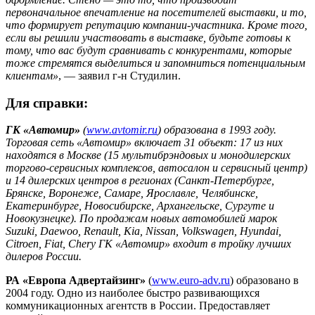
первоначальное впечатление на посетителей выставки, и то,
что формирует репутацию компании-участника. Кроме того,
если вы решили участвовать в выставке, будьте готовы к
тому, что вас будут сравнивать с конкурентами, которые
тоже стремятся выделиться и запомниться потенциальным
клиентам»
, — заявил г-н Студилин.
Для справки:
ГК «Автомир»
(
www.avtomir.ru
) образована в 1993 году.
Торговая сеть «Автомир» включает 31 объект: 17 из них
находятся в Москве (15 мультибрэндовых и монодилерских
торгово-сервисных комплексов, автосалон и сервисный центр)
и 14 дилерских центров в регионах (Санкт-Петербурге,
Брянске, Воронеже, Самаре, Ярославле, Челябинске,
Екатеринбурге, Новосибирске, Архангельске, Сургуте и
Новокузнецке). По продажам новых автомобилей марок
Suzuki, Daewoo, Renault, Kia, Nissan, Volkswagen, Hyundai,
Citroen, Fiat, Chery ГК «Автомир» входит в тройку лучших
дилеров России.
РА «Европа Адвертайзинг»
(
www.euro-adv.ru
) образовано в
2004 году. Одно из наиболее быстро развивающихся
коммуникационных агентств в России. Предоставляет