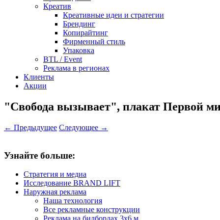
Креатив
Креативные идеи и стратегии
Брендинг
Копирайтинг
Фирменный стиль
Упаковка
BTL / Event
Реклама в регионах
Клиенты
Акции
"Свобода вызывает", плакат Первой м
← Предыдущее
Следующее →
Узнайте больше:
Стратегия и медиа
Исследование BRAND LIFT
Наружная реклама
Наша технология
Все рекламные конструкции
Реклама на билбордах 3х6 м