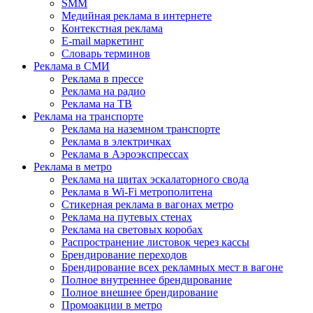
SMM
Медийная реклама в интернете
Контекстная реклама
E-mail маркетинг
Словарь терминов
Реклама в СМИ
Реклама в прессе
Реклама на радио
Реклама на ТВ
Реклама на транспорте
Реклама на наземном транспорте
Реклама в электричках
Реклама в Аэроэкспрессах
Реклама в метро
Реклама на щитах эскалаторного свода
Реклама в Wi-Fi метрополитена
Стикерная реклама в вагонах метро
Реклама на путевых стенах
Реклама на световых коробах
Распространение листовок через кассы
Брендирование переходов
Брендирование всех рекламных мест в вагоне
Полное внутреннее брендирование
Полное внешнее брендирование
Промоакции в метро