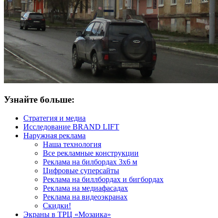
Узнайте больше:
Стратегия и медиа
Исследование BRAND LIFT
Наружная реклама
Наша технология
Все рекламные конструкции
Реклама на билбордах 3х6 м
Цифровые суперсайты
Реклама на биллбордах и бигбордах
Реклама на медиафасадах
Реклама на видеоэкранах
Скидки!
Экраны в ТРЦ «Мозаика»