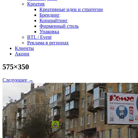
Креатив
Креативные идеи и стратегии
Брендинг
Копирайтинг
Фирменный стиль
Упаковка
BTL / Event
Реклама в регионах
Клиенты
Акции
575×350
Следующее →