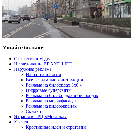
Узнайте больше:
Стратегия и медиа
Исследование BRAND LIFT
Наружная реклама
Наша технология
Все рекламные конструкции
Реклама на билбордах 3х6 м
Цифровые суперсайты
Реклама на биллбордах и бигбордах
Реклама на медиафасадах
Реклама на видеоэкранах
Скидки!
Экраны в ТРЦ «Мозаика»
Креатив
Креативные идеи и стратегии