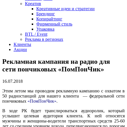
Креатив
Креативные идеи и стратегии
Брендинг
Копирайтинг
Фирменный стиль
Упаковка
BTL / Event
Реклама в регионах
Клиенты
Акции
Рекламная кампания на радио для
сети пончиковых «ПомПонЧик»
16.07.2018
Этим летом мы проводим рекламную кампанию с охватом в
50 радиостанций для нашего клиента — федеральной сети
пончиковых
«ПомПонЧик»
.
В ходе РК будет транслироваться аудиоролик, который
услышит целевая аудитория клиента. К ней относятся
мужчины и женщины-водители транспортных средств 25-60
лет со средним уровнем дохода, передвигающиеся по дорогам