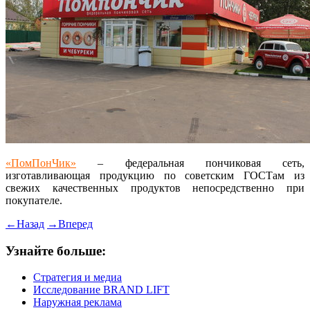
«ПомПонЧик»
– федеральная пончиковая сеть,
изготавливающая продукцию по советским ГОСТам из
свежих качественных продуктов непосредственно при
покупателе.
←
Назад
→
Вперед
Узнайте больше:
Стратегия и медиа
Исследование BRAND LIFT
Наружная реклама