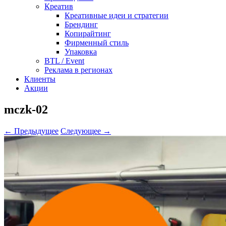
Креатив
Креативные идеи и стратегии
Брендинг
Копирайтинг
Фирменный стиль
Упаковка
BTL / Event
Реклама в регионах
Клиенты
Акции
mczk-02
← Предыдущее
Следующее →